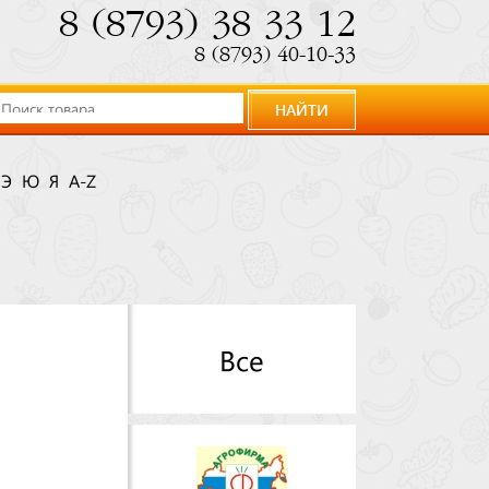
8 (8793) 38 33 12
8 (8793) 40-10-33
НАЙТИ
Э
Ю
Я
A-Z
Все