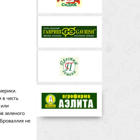
мерики.
 в честь
 или
ов зеленого
 Броваллия не