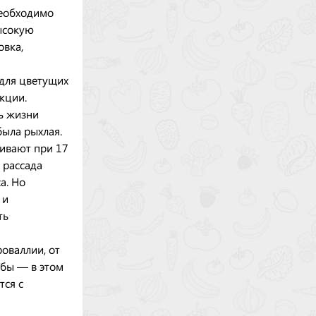
Необходимо
высокую
овка,
для цветущих
кции.
ь жизни
была рыхлая.
щивают при 17
 рассада
а. Но
 и
ть
оваллии, от
ибы — в этом
тся с