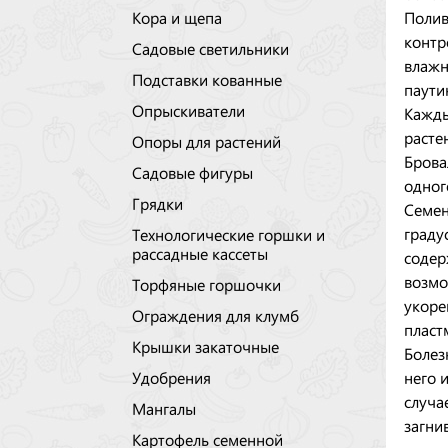
Полив
Кора и щепа
контр
Садовые светильники
влажн
Подставки кованные
паути
Опрыскиватели
Кажды
расте
Опоры для растений
Брова
Садовые фигуры
одног
Грядки
Семен
граду
Технологические горшки и
рассадные кассеты
содер
возмо
Торфяные горшочки
укоре
Ограждения для клумб
пласт
Крышки закаточные
Болез
него 
Удобрения
случа
Мангалы
загни
Картофель семенной