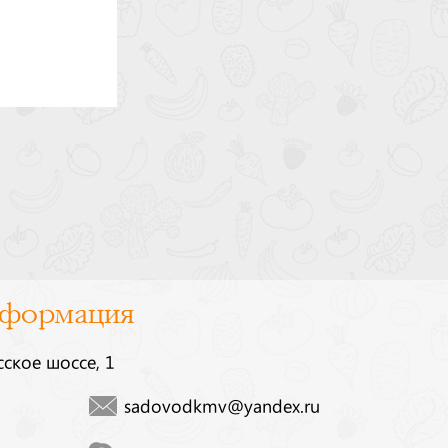
нформация
сское шоссе, 1
sadovodkmv@yandex.ru