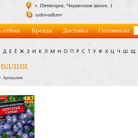
г. Пятигорск, Черкесское шоссе, 1
sadovodkmv
 сейчас
Бренды
Доставка
Оптовикам
Г
Д
Е
Ё
Ж
З
И
К
Л
М
Н
О
П
Р
С
Т
У
Ф
Х
Ц
Ч
Ш
Щ
валия
Бровалия