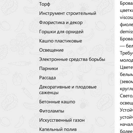
Брова
Торф
цветк
Инструмент строительный
viscos
Флористика и декор
фиоле
demis
Горшки для орхидей
Брова
Кашпо пластиковые
— бел
Освещение
Требу
Электронные средства борьбы
молод
Цвете
Парники
белым
Рассада
(зево
Декоративные и плодовые
кругл
саженцы
Свето
Бетонные кашпо
освещ
Устой
Фитолампы
устой
Искусственный газон
начал
Капельный полив
более