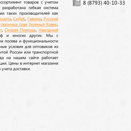
ссортимент товаров с учетом
8 (8793) 40-10-33
 разработана гибкая система
ии таких производителей как
Аэлита
,
СеДеК
,
Гавриш
,
Русский
а
газонных трав
Зеленый Ковер
,
т
,
Скорая Помощь
,
Народный
рф и многих других. Мы с
ам посева и функциональности
ные условия для оптовиков из
очтой России или транспортной
да на нашем сайте работает
ции. Цены в интернет магазине
 учета доставки.