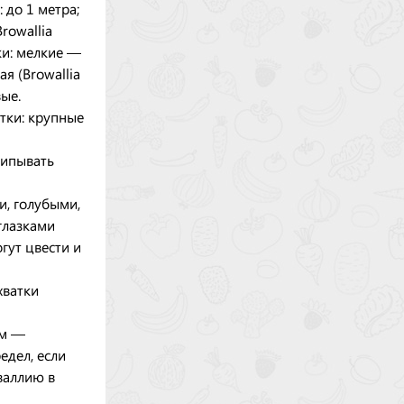
 до 1 метра;
rowallia
тки: мелкие —
я (Browallia
вые.
етки: крупные
щипывать
и, голубыми,
глазками
гут цвести и
хватки
ом —
едел, если
валлию в