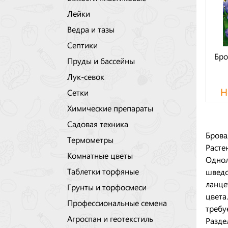
Лейки
Ведра и тазы
Септики
Бро
Пруды и бассейны
Лук-севок
Н
Сетки
Химические препараты
Садовая техника
Бровал
Термометры
Расте
Комнатные цветы
Однол
Таблетки торфяные
шведс
ланце
Грунты и торфосмеси
цвета
Профессиональные семена
требу
Агроспан и геотекстиль
Разде