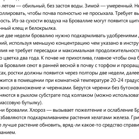
 летом — обильный, без застоя воды. Зимой — умеренный. 
оллировать, чтобы почва полностью не просыхала. Требует 
ость. Из-за сухости воздуха на Броваллие могут появится щит
нный клещ и белокрылка.
е две недели бровалию нужно подкармливать удобрениями 
ний, используя меньшую концентрацию чем указано в инстру
лия не требует пересадки и максимальная продолжительност
о цветка два года. К почве не прихотлива, главное чтобы она 
а Бровалия сеют в ранней весной в почву с торфом и прора
сах, ростки должны появится через полторы две недели, далее
жится в помещении при комнатной температуре 20-24 градус
жно размножение и черенками. Берутся черенки без бутонов
няются в рыхлом субстрате под колпаком (можно использова
массовую бутылку).
ни бровалии. Хлороз — вызывает пожелтение и ослабление Бр
избавляются подкармливанием растения хелатами железа. Гр
е лучше растение обновить, вряд-ли какое-то средство справи
ванием.