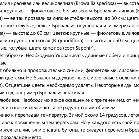
ллия красивая или великолепная (Browallia speciosa) — высота:
и: крупные — фиолетовые с белым зевом. Броваллия липкая (B
a) — ее так прозвали за липкие стебли; высота: до 30 см.; цве
товые, голубые, белые. Броваллия опушенная или американска
sa) — высота: до 60 см.; цветки: крупные — фиолетовые, лило
ллия крупноцветковая (В. grandiflora) — высота: до 50 см.; цв
ые, голубые, цвета сапфира (сорт Sapphir).
ет обрезки. Необходимо Укорачивать длинные побеги и при
ые.
т обильно и продолжительно синими, фиолетовыми, лиловым
и цветами. Но бывают и двухцветные: фиолетовые с белыми 
м). Отцветшие цветы необходимо удалять. Некоторые виды мо
ый год, например Броваллия красивая.
любивое. Необходимо яркое освещение с притенением, от не
ения цветки мельчают и не радуют своим обилием.
чиво к перепадам температур. Зимой около 14 градусов, лет
чиво к повышенным температурам. Но у каждого есть свой пр
и желтеть листья и опадать бутоны, то следует перенести Бро
 прохладное место.