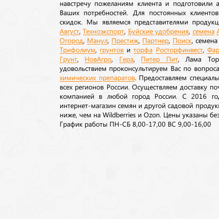
навстречу пожеланиям клиента и подготовили а
Ваших потребностей. Для постоянных клиентов
скидок. Мы являемся представителями продукц
Август
,
Техноэкспорт
,
Буйские удобрения
,
семена
Огород
,
Манул
,
Престиж
,
Партнер
,
Поиск
, семен
Трифолиум
,
грунтов
и
торфа
Росторфинвест
,
Фар
Грунт
,
НовАгро
,
Гера
,
Питер Пит
, Лама То
удовольствием проконсультируем Вас по вопрос
химических препаратов
. Предоставляем специаль
всех регионов России. Осуществляем доставку п
компанией в любой город России. С 2016 го
интернет-магазин семян и другой садовой продук
ниже, чем на Wildberries и Ozon. Цены указаны без
График работы ПН-СБ 8,00-17,00 ВС 9,00-16,00