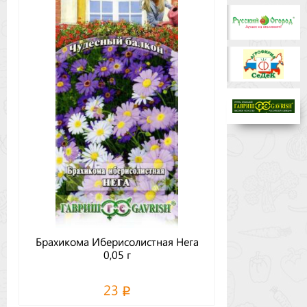
Бренды
Доставка
Оптовикам
Брахикома Иберисолистная Нега
0,05 г
23