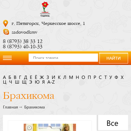
г. Пятигорск, Черкесское шоссе, 1
sadovodkmv
8 (8793) 38 33 12
8 (8793) 40-10-33
НАЙТИ
О
А
Б
В
Г
Д
Е
Ё
Ж
З
И
К
Л
М
Н
О
П
Р
С
Т
У
Ф
Х
Ц
компании
Ч
Ш
Щ
Э
Ю
Я
A-Z
Брахикома
Новости
Главная
Брахикома
Купить
Все
сейчас