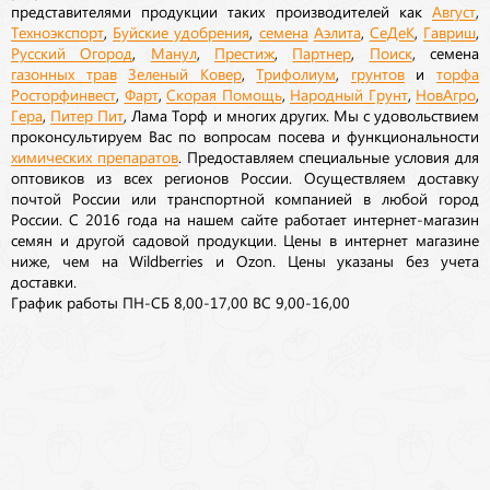
представителями продукции таких производителей как
Август
,
Техноэкспорт
,
Буйские удобрения
,
семена
Аэлита
,
СеДеК
,
Гавриш
,
Русский Огород
,
Манул
,
Престиж
,
Партнер
,
Поиск
, семена
газонных трав
Зеленый Ковер
,
Трифолиум
,
грунтов
и
торфа
Росторфинвест
,
Фарт
,
Скорая Помощь
,
Народный Грунт
,
НовАгро
,
Гера
,
Питер Пит
, Лама Торф и многих других. Мы с удовольствием
проконсультируем Вас по вопросам посева и функциональности
химических препаратов
. Предоставляем специальные условия для
оптовиков из всех регионов России. Осуществляем доставку
почтой России или транспортной компанией в любой город
России. С 2016 года на нашем сайте работает интернет-магазин
семян и другой садовой продукции. Цены в интернет магазине
ниже, чем на Wildberries и Ozon. Цены указаны без учета
доставки.
График работы ПН-СБ 8,00-17,00 ВС 9,00-16,00