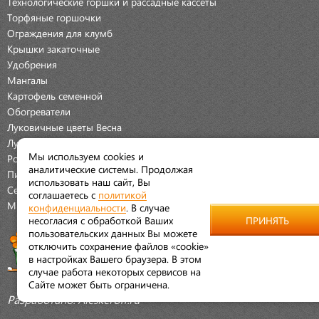
Технологические горшки и рассадные кассеты
Торфяные горшочки
Ограждения для клумб
Крышки закаточные
Удобрения
Мангалы
Картофель семенной
Обогреватели
Луковичные цветы Весна
Луковичные цветы Осень
Мы используем cookies и
Розы
аналитические системы. Продолжая
Пионы
использовать наш сайт, Вы
Семена Овощей
соглашаетесь с
политикой
Мраморная крошка
конфиденциальности
. В случае
несогласия с обработкой Ваших
ПРИНЯТЬ
пользовательских данных Вы можете
отключить сохранение файлов «cookie»
в настройках Вашего браузера. В этом
случае работа некоторых сервисов на
Сайте может быть ограничена.
Разработано:
Aleskeroff.ru