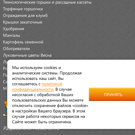
Технологические горшки и рассадные кассеты
Торфяные горшочки
Ограждения для клумб
Крышки закаточные
Удобрения
Мангалы
Картофель семенной
Обогреватели
Луковичные цветы Весна
Луковичные цветы Осень
Мы используем cookies и
Розы
аналитические системы. Продолжая
Пионы
использовать наш сайт, Вы
Семена Овощей
соглашаетесь с
политикой
Мраморная крошка
конфиденциальности
. В случае
несогласия с обработкой Ваших
ПРИНЯТЬ
пользовательских данных Вы можете
отключить сохранение файлов «cookie»
в настройках Вашего браузера. В этом
случае работа некоторых сервисов на
Сайте может быть ограничена.
Разработано:
Aleskeroff.ru