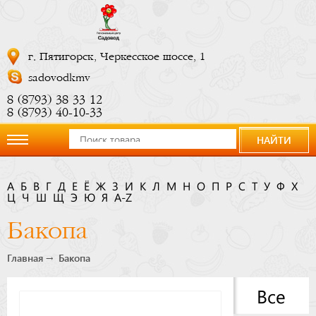
г. Пятигорск, Черкесское шоссе, 1
sadovodkmv
8 (8793) 38 33 12
8 (8793) 40-10-33
НАЙТИ
О
А
Б
В
Г
Д
Е
Ё
Ж
З
И
К
Л
М
Н
О
П
Р
С
Т
У
Ф
Х
Ц
компании
Ч
Ш
Щ
Э
Ю
Я
A-Z
Бакопа
Новости
Главная
Бакопа
Купить
Все
сейчас