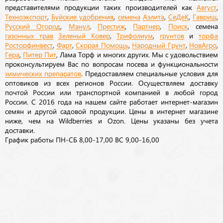
представителями продукции таких производителей как
Август
,
Техноэкспорт
,
Буйские удобрения
,
семена
Аэлита
,
СеДеК
,
Гавриш
,
Русский Огород
,
Манул
,
Престиж
,
Партнер
,
Поиск
, семена
газонных трав
Зеленый Ковер
,
Трифолиум
,
грунтов
и
торфа
Росторфинвест
,
Фарт
,
Скорая Помощь
,
Народный Грунт
,
НовАгро
,
Гера
,
Питер Пит
, Лама Торф и многих других. Мы с удовольствием
проконсультируем Вас по вопросам посева и функциональности
химических препаратов
. Предоставляем специальные условия для
оптовиков из всех регионов России. Осуществляем доставку
почтой России или транспортной компанией в любой город
России. С 2016 года на нашем сайте работает интернет-магазин
семян и другой садовой продукции. Цены в интернет магазине
ниже, чем на Wildberries и Ozon. Цены указаны без учета
доставки.
График работы ПН-СБ 8,00-17,00 ВС 9,00-16,00