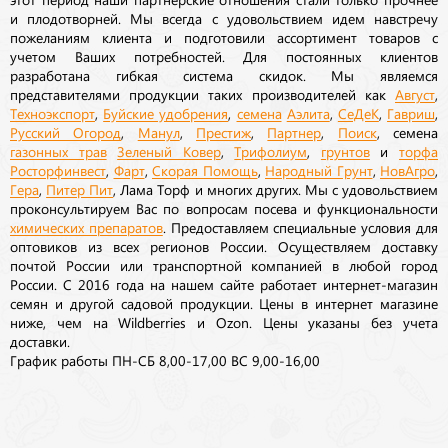
и плодотворней. Мы всегда с удовольствием идем навстречу
пожеланиям клиента и подготовили ассортимент товаров с
учетом Ваших потребностей. Для постоянных клиентов
разработана гибкая система скидок. Мы являемся
представителями продукции таких производителей как
Август
,
Техноэкспорт
,
Буйские удобрения
,
семена
Аэлита
,
СеДеК
,
Гавриш
,
Русский Огород
,
Манул
,
Престиж
,
Партнер
,
Поиск
, семена
газонных трав
Зеленый Ковер
,
Трифолиум
,
грунтов
и
торфа
Росторфинвест
,
Фарт
,
Скорая Помощь
,
Народный Грунт
,
НовАгро
,
Гера
,
Питер Пит
, Лама Торф и многих других. Мы с удовольствием
проконсультируем Вас по вопросам посева и функциональности
химических препаратов
. Предоставляем специальные условия для
оптовиков из всех регионов России. Осуществляем доставку
почтой России или транспортной компанией в любой город
России. С 2016 года на нашем сайте работает интернет-магазин
семян и другой садовой продукции. Цены в интернет магазине
ниже, чем на Wildberries и Ozon. Цены указаны без учета
доставки.
График работы ПН-СБ 8,00-17,00 ВС 9,00-16,00