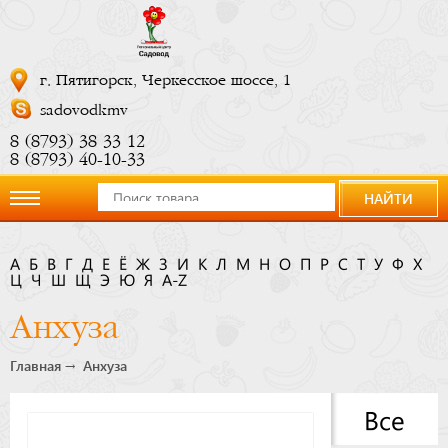
г. Пятигорск, Черкесское шоссе, 1
sadovodkmv
8 (8793) 38 33 12
8 (8793) 40-10-33
НАЙТИ
О
А
Б
В
Г
Д
Е
Ё
Ж
З
И
К
Л
М
Н
О
П
Р
С
Т
У
Ф
Х
Ц
компании
Ч
Ш
Щ
Э
Ю
Я
A-Z
Анхуза
Новости
Главная
Анхуза
Купить
Все
сейчас