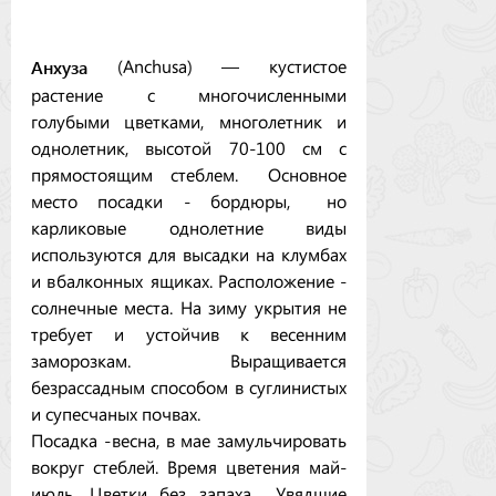
Анхуза
(Anchusa) — кустистое
растение с многочисленными
голубыми цветками, многолетник и
однолетник, высотой 70-100 см с
прямостоящим стеблем. Основное
место посадки - бордюры, но
карликовые однолетние виды
используются для высадки на клумбах
и в балконных ящиках. Расположение -
солнечные места. На зиму укрытия не
требует и устойчив к весенним
заморозкам. Выращивается
безрассадным способом в суглинистых
и супесчаных почвах.
Посадка - весна, в мае замульчировать
вокруг стеблей. Время цветения май-
июль. Цветки без запаха. Увядшие