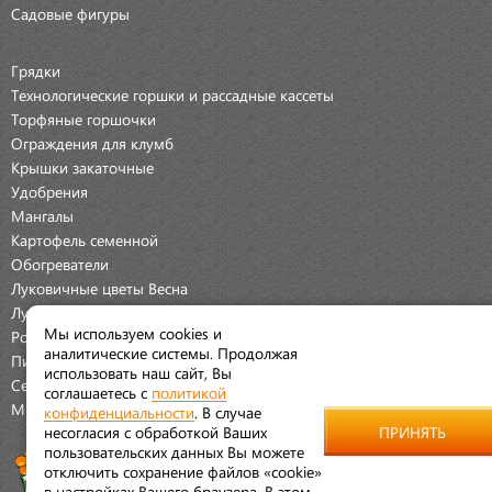
Садовые фигуры
Грядки
Технологические горшки и рассадные кассеты
Торфяные горшочки
Ограждения для клумб
Крышки закаточные
Удобрения
Мангалы
Картофель семенной
Обогреватели
Луковичные цветы Весна
Луковичные цветы Осень
Мы используем cookies и
Розы
аналитические системы. Продолжая
Пионы
использовать наш сайт, Вы
Семена Овощей
соглашаетесь с
политикой
Мраморная крошка
конфиденциальности
. В случае
несогласия с обработкой Ваших
ПРИНЯТЬ
пользовательских данных Вы можете
отключить сохранение файлов «cookie»
в настройках Вашего браузера. В этом