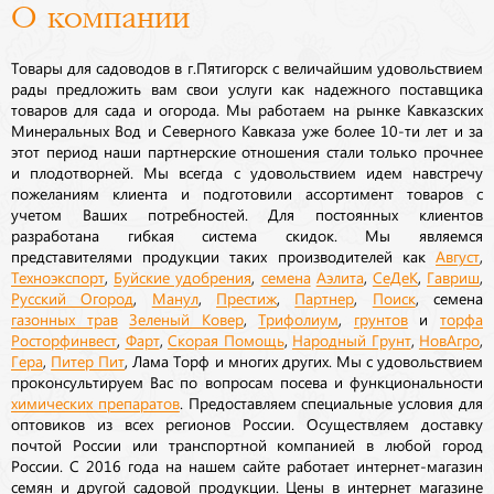
О компании
Товары для садоводов в г.Пятигорск с величайшим удовольствием
рады предложить вам свои услуги как надежного поставщика
товаров для сада и огорода. Мы работаем на рынке Кавказских
Минеральных Вод и Северного Кавказа уже более 10-ти лет и за
этот период наши партнерские отношения стали только прочнее
и плодотворней. Мы всегда с удовольствием идем навстречу
пожеланиям клиента и подготовили ассортимент товаров с
учетом Ваших потребностей. Для постоянных клиентов
разработана гибкая система скидок. Мы являемся
представителями продукции таких производителей как
Август
,
Техноэкспорт
,
Буйские удобрения
,
семена
Аэлита
,
СеДеК
,
Гавриш
,
Русский Огород
,
Манул
,
Престиж
,
Партнер
,
Поиск
, семена
газонных трав
Зеленый Ковер
,
Трифолиум
,
грунтов
и
торфа
Росторфинвест
,
Фарт
,
Скорая Помощь
,
Народный Грунт
,
НовАгро
,
Гера
,
Питер Пит
, Лама Торф и многих других. Мы с удовольствием
проконсультируем Вас по вопросам посева и функциональности
химических препаратов
. Предоставляем специальные условия для
оптовиков из всех регионов России. Осуществляем доставку
почтой России или транспортной компанией в любой город
России. С 2016 года на нашем сайте работает интернет-магазин
семян и другой садовой продукции. Цены в интернет магазине