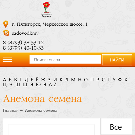
г. Пятигорск, Черкесское шоссе, 1
sadovodkmv
8 (8793) 38 33 12
8 (8793) 40-10-33
НАЙТИ
О
А
Б
В
Г
Д
Е
Ё
Ж
З
И
К
Л
М
Н
О
П
Р
С
Т
У
Ф
Х
Ц
компании
Ч
Ш
Щ
Э
Ю
Я
A-Z
Анемона семена
Новости
Главная
Анемона семена
Купить
Все
сейчас