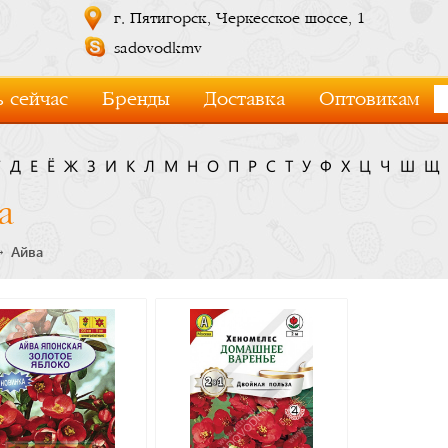
г. Пятигорск, Черкесское шоссе, 1
sadovodkmv
 сейчас
Бренды
Доставка
Оптовикам
Г
Д
Е
Ё
Ж
З
И
К
Л
М
Н
О
П
Р
С
Т
У
Ф
Х
Ц
Ч
Ш
Щ
а
Айва