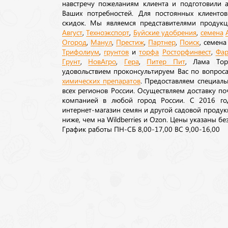
навстречу пожеланиям клиента и подготовили а
Ваших потребностей. Для постоянных клиентов
скидок. Мы являемся представителями продукц
Август
,
Техноэкспорт
,
Буйские удобрения
,
семена
Огород
,
Манул
,
Престиж
,
Партнер
,
Поиск
, семен
Трифолиум
,
грунтов
и
торфа
Росторфинвест
,
Фар
Грунт
,
НовАгро
,
Гера
,
Питер Пит
, Лама То
удовольствием проконсультируем Вас по вопрос
химических препаратов
. Предоставляем специаль
всех регионов России. Осуществляем доставку п
компанией в любой город России. С 2016 го
интернет-магазин семян и другой садовой продук
ниже, чем на Wildberries и Ozon. Цены указаны без
График работы ПН-СБ 8,00-17,00 ВС 9,00-16,00