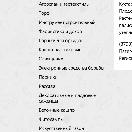
Куста
Агроспан и геотекстиль
Плодо
Торф
Расте
Инструмент строительный
палис
Флористика и декор
утепл
Горшки для орхидей
(8793
Кашпо пластиковые
Пятиг
Регио
Освещение
Электронные средства борьбы
Парники
Рассада
Декоративные и плодовые
саженцы
Бетонные кашпо
Фитолампы
Искусственный газон