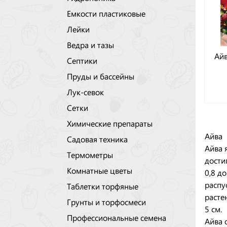
Емкости пластиковые
Лейки
Ведра и тазы
Айв
Септики
Пруды и бассейны
Лук-севок
Сетки
Химические препараты
Айва
Садовая техника
Айва 
Термометры
дости
Комнатные цветы
0,8 д
распу
Таблетки торфяные
расте
Грунты и торфосмеси
5 см.
Профессиональные семена
Айва 