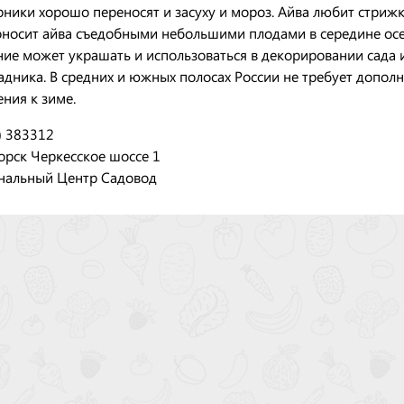
рники хорошо переносят и засуху и мороз. Айва любит стрижк
носит айва съедобными небольшими плодами в середине осе
ние может украшать и использоваться в декорировании сада 
адника. В средних и южных полосах России не требует допол
ения к зиме.
) 383312
орск Черкесское шоссе 1
нальный Центр Садовод