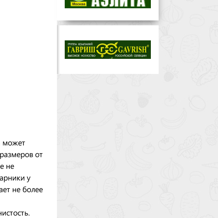
а может
 размеров от
е не
тарники у
ает не более
истость.