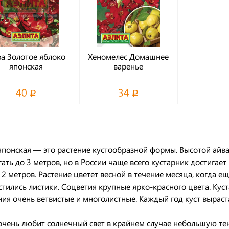
а Золотое яблоко
Хеномелес Домашнее
японская
варенье
40
34
японская — это растение кустообразной формы. Высотой айв
гать до 3 метров, но в России чаще всего кустарник достигает
о 2 метров. Растение цветет весной в течение месяца, когда ещ
стились листики. Соцветия крупные ярко-красного цвета. Кус
ния очень ветвистые и многолистные. Каждый год куст выраст
очень любит солнечный свет в крайнем случае небольшую тен