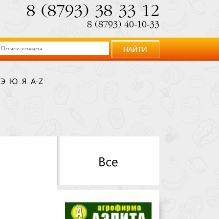
8 (8793) 38 33 12
8 (8793) 40-10-33
НАЙТИ
Э
Ю
Я
A-Z
Все