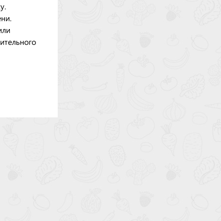
у.
ни.
или
нительного