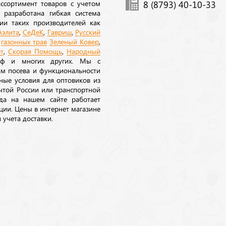
ссортимент товаров с учетом
8 (8793) 40-10-33
 разработана гибкая система
ии таких производителей как
Аэлита
,
СеДеК
,
Гавриш
,
Русский
а
газонных трав
Зеленый Ковер
,
т
,
Скорая Помощь
,
Народный
рф и многих других. Мы с
ам посева и функциональности
ные условия для оптовиков из
очтой России или транспортной
да на нашем сайте работает
ции. Цены в интернет магазине
 учета доставки.