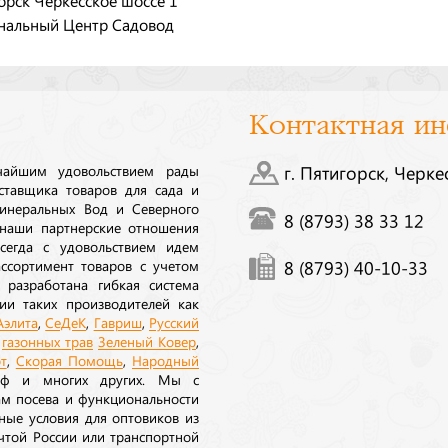
нальный Центр Садовод
Контактная и
ичайшим удовольствием рады
г. Пятигорск, Черке
ставщика товаров для сада и
инеральных Вод и Северного
8 (8793) 38 33 12
 наши партнерские отношения
сегда с удовольствием идем
ссортимент товаров с учетом
8 (8793) 40-10-33
 разработана гибкая система
ии таких производителей как
Аэлита
,
СеДеК
,
Гавриш
,
Русский
а
газонных трав
Зеленый Ковер
,
т
,
Скорая Помощь
,
Народный
рф и многих других. Мы с
ам посева и функциональности
ные условия для оптовиков из
очтой России или транспортной