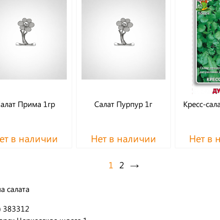
алат Прима 1гр
Салат Пурпур 1г
Кресс-сал
ет в наличии
Нет в наличии
Нет в 
1
2
→
а салата
) 383312
орск Черкесское шоссе 1