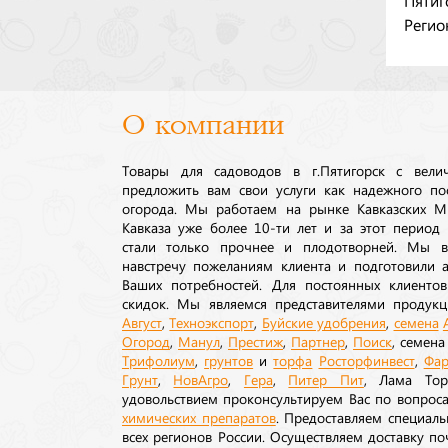
Регио
О компании
Товары для садоводов в г.Пятигорск с вел
предложить вам свои услуги как надежного по
огорода. Мы работаем на рынке Кавказских М
Кавказа уже более 10-ти лет и за этот период
стали только прочнее и плодотворней. Мы в
навстречу пожеланиям клиента и подготовили а
Ваших потребностей. Для постоянных клиентов
скидок. Мы являемся представителями продукц
Август
,
Техноэкспорт
,
Буйские удобрения
,
семена
Огород
,
Манул
,
Престиж
,
Партнер
,
Поиск
, семен
Трифолиум
,
грунтов
и
торфа
Росторфинвест
,
Фар
Грунт
,
НовАгро
,
Гера
,
Питер Пит
, Лама То
удовольствием проконсультируем Вас по вопрос
химических препаратов
. Предоставляем специаль
всех регионов России. Осуществляем доставку п