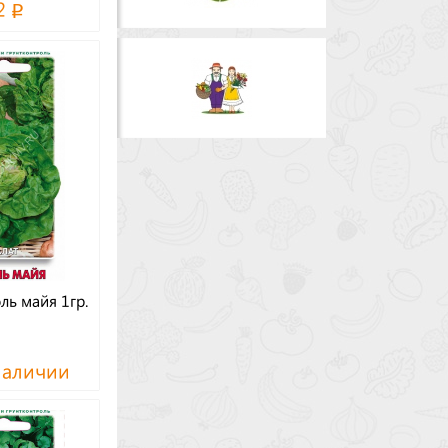
2
ль майя 1гр.
наличии