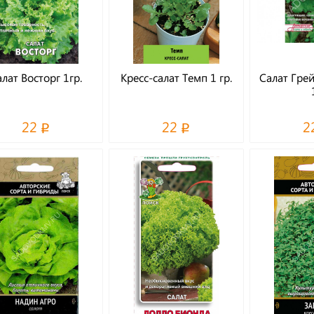
лат Восторг 1гр.
Кресс-салат Темп 1 гр.
Салат Грей
22
22
2