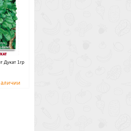
ат Дукат 1гр
наличии