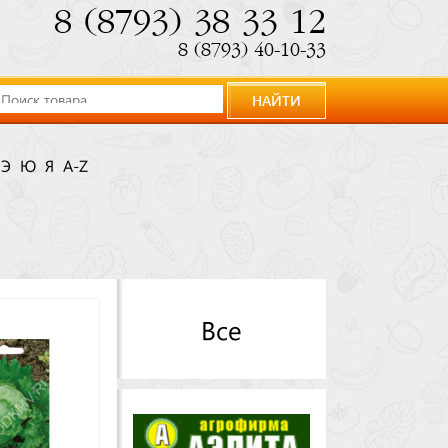
8 (8793) 38 33 12
8 (8793) 40-10-33
НАЙТИ
Э
Ю
Я
A-Z
Все