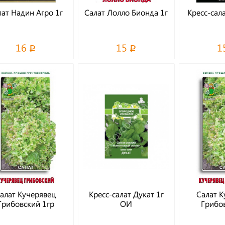
лат Надин Агро 1г
Салат Лолло Бионда 1г
Кресс-сал
16
15
1
алат Кучерявец
Кресс-салат Дукат 1г
Салат К
Грибовский 1гр
ОИ
Грибов