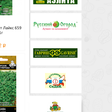
т Лайкс 659
1г
2