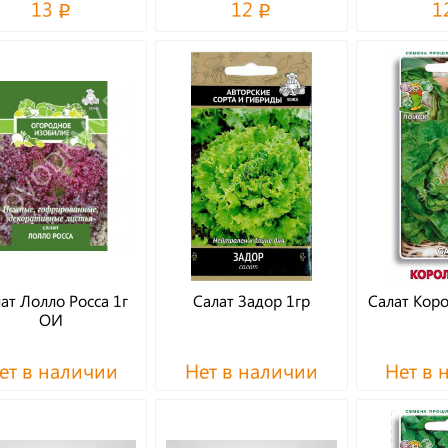
13
12
1
ат Лолло Росса 1г
Салат Задор 1гр
Салат Коро
ОИ
ет в наличии
Нет в наличии
Нет в 