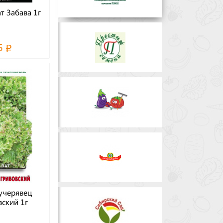
ат Забава 1г
5
учерявец
ский 1г