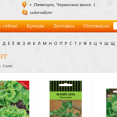
г. Пятигорск, Черкесское шоссе, 1
sadovodkmv
 сейчас
Бренды
Доставка
Оптовикам
Г
Д
Е
Ё
Ж
З
И
К
Л
М
Н
О
П
Р
С
Т
У
Ф
Х
Ц
Ч
Ш
Щ
ат
Салат