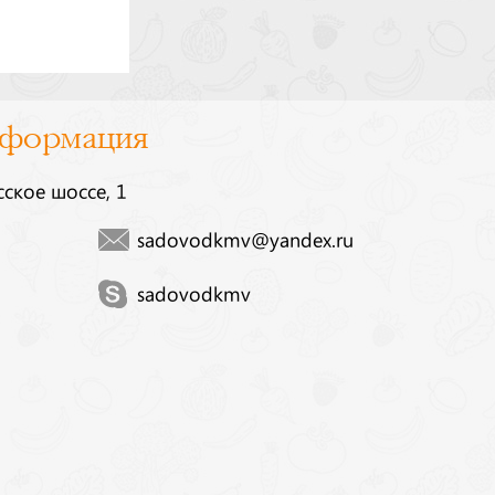
нформация
сское шоссе, 1
sadovodkmv@yandex.ru
sadovodkmv