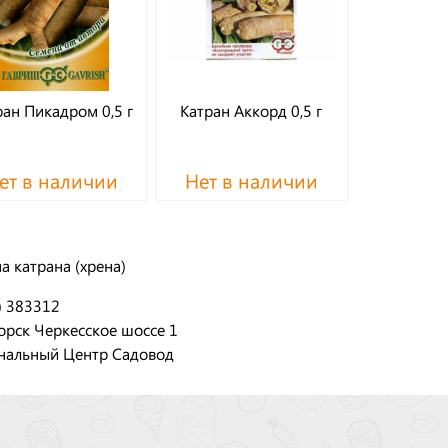
ран Пикадром 0,5 г
Катран Аккорд 0,5 г
ет в наличии
Нет в наличии
а катрана (хрена)
) 383312
орск Черкесское шоссе 1
нальный Центр Садовод