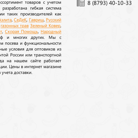
ссортимент товаров с учетом
8 (8793) 40-10-33
 разработана гибкая система
ии таких производителей как
Аэлита
,
СеДеК
,
Гавриш
,
Русский
а
газонных трав
Зеленый Ковер
,
т
,
Скорая Помощь
,
Народный
рф и многих других. Мы с
ам посева и функциональности
ные условия для оптовиков из
очтой России или транспортной
да на нашем сайте работает
ции. Цены в интернет магазине
 учета доставки.