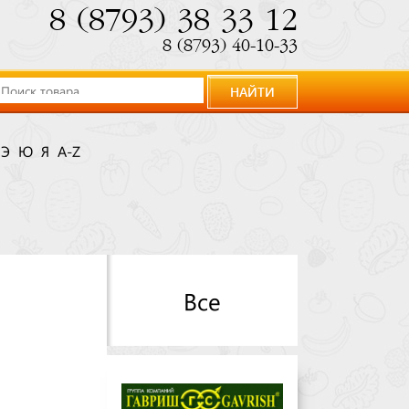
8 (8793) 38 33 12
8 (8793) 40-10-33
НАЙТИ
Э
Ю
Я
A-Z
Все