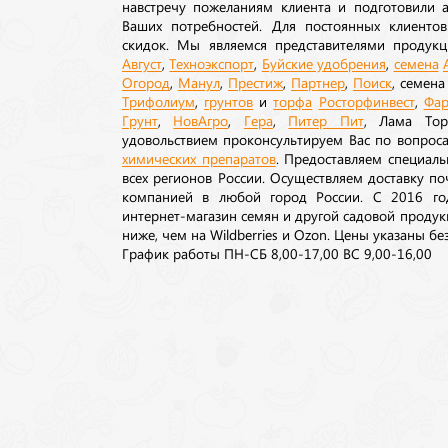
навстречу пожеланиям клиента и подготовили а
Ваших потребностей. Для постоянных клиентов
скидок. Мы являемся представителями продукц
Август
,
Техноэкспорт
,
Буйские удобрения
,
семена
Огород
,
Манул
,
Престиж
,
Партнер
,
Поиск
, семен
Трифолиум
,
грунтов
и
торфа
Росторфинвест
,
Фар
Грунт
,
НовАгро
,
Гера
,
Питер Пит
, Лама То
удовольствием проконсультируем Вас по вопрос
химических препаратов
. Предоставляем специаль
всех регионов России. Осуществляем доставку п
компанией в любой город России. С 2016 го
интернет-магазин семян и другой садовой продук
ниже, чем на Wildberries и Ozon. Цены указаны без
График работы ПН-СБ 8,00-17,00 ВС 9,00-16,00