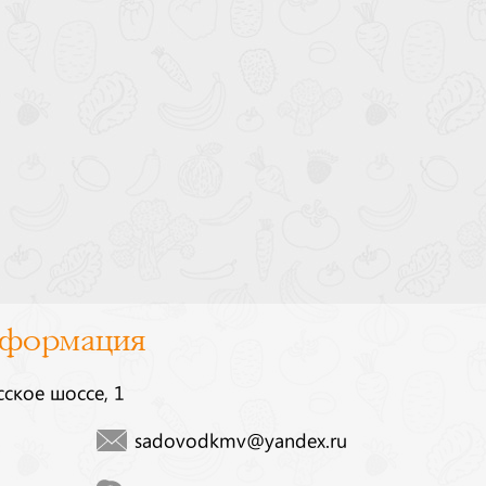
нформация
сское шоссе, 1
sadovodkmv@yandex.ru