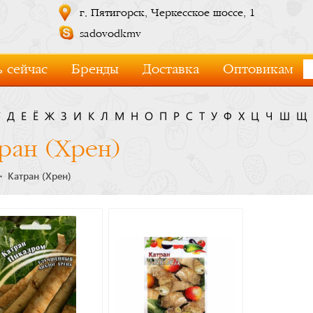
г. Пятигорск, Черкесское шоссе, 1
sadovodkmv
 сейчас
Бренды
Доставка
Оптовикам
Г
Д
Е
Ё
Ж
З
И
К
Л
М
Н
О
П
Р
С
Т
У
Ф
Х
Ц
Ч
Ш
Щ
ран (Хрен)
Катран (Хрен)