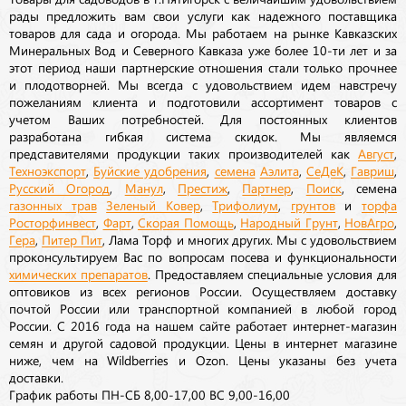
рады предложить вам свои услуги как надежного поставщика
товаров для сада и огорода. Мы работаем на рынке Кавказских
Минеральных Вод и Северного Кавказа уже более 10-ти лет и за
этот период наши партнерские отношения стали только прочнее
и плодотворней. Мы всегда с удовольствием идем навстречу
пожеланиям клиента и подготовили ассортимент товаров с
учетом Ваших потребностей. Для постоянных клиентов
разработана гибкая система скидок. Мы являемся
представителями продукции таких производителей как
Август
,
Техноэкспорт
,
Буйские удобрения
,
семена
Аэлита
,
СеДеК
,
Гавриш
,
Русский Огород
,
Манул
,
Престиж
,
Партнер
,
Поиск
, семена
газонных трав
Зеленый Ковер
,
Трифолиум
,
грунтов
и
торфа
Росторфинвест
,
Фарт
,
Скорая Помощь
,
Народный Грунт
,
НовАгро
,
Гера
,
Питер Пит
, Лама Торф и многих других. Мы с удовольствием
проконсультируем Вас по вопросам посева и функциональности
химических препаратов
. Предоставляем специальные условия для
оптовиков из всех регионов России. Осуществляем доставку
почтой России или транспортной компанией в любой город
России. С 2016 года на нашем сайте работает интернет-магазин
семян и другой садовой продукции. Цены в интернет магазине
ниже, чем на Wildberries и Ozon. Цены указаны без учета
доставки.
График работы ПН-СБ 8,00-17,00 ВС 9,00-16,00