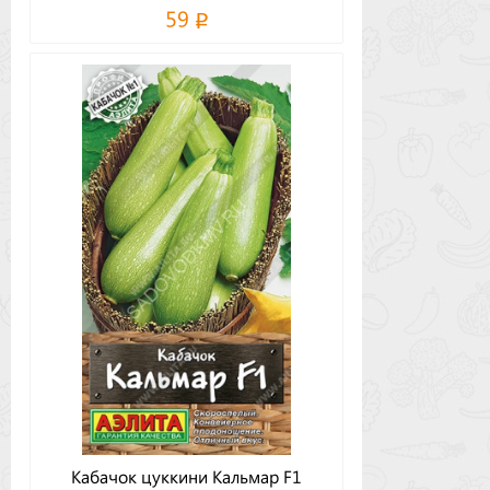
59
Кабачок цуккини Кальмар F1