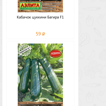
Кабачок цуккини Багира F1
59