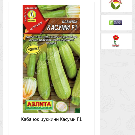
Кабачок цуккини Касуми F1