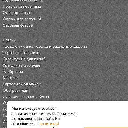
Подставки кованные
Опрыскиватели
Опоры для растений
Садовые фигуры
Грядки
Технологические горшки и рассадные кассеты
Торфяные горшочки
Ограждения для клумб
Крышки закаточные
Удобрения
Мангалы
Картофель семенной
Обогреватели
Луковичные цветы Весна
Луковичные цветы Осень
Мы используем cookies и
Розы
аналитические системы. Продолжая
Пионы
использовать наш сайт, Вы
Семена Овощей
соглашаетесь с
политикой
Мраморная крошка