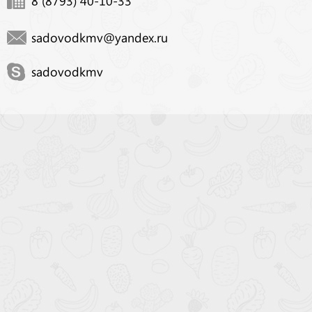
8 (8793) 40-10-33
sadovodkmv@yandex.ru
sadovodkmv