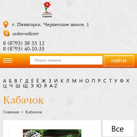
г. Пятигорск, Черкесское шоссе, 1
sadovodkmv
8 (8793) 38 33 12
8 (8793) 40-10-33
НАЙТИ
О
А
Б
В
Г
Д
Е
Ё
Ж
З
И
К
Л
М
Н
О
П
Р
С
Т
У
Ф
Х
Ц
компании
Ч
Ш
Щ
Э
Ю
Я
A-Z
Кабачок
Новости
Главная
Кабачок
Купить
Все
сейчас