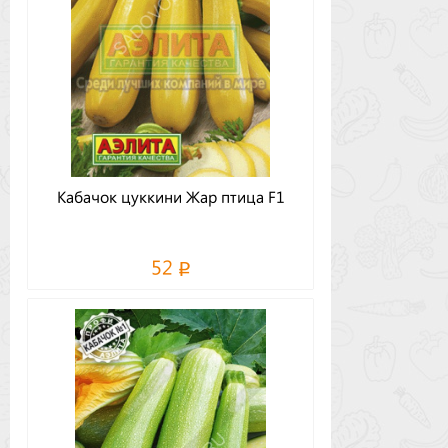
Кабачок цуккини Жар птица F1
52