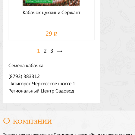
Кабачок цуккини Сержант
29
1
2
3
→
Семена кабачка
(8793) 383312
Пятигорск Черкесское шоссе 1
Региональный Центр Садовод
О компании
Товары для садоводов в г.Пятигорск с величайшим удовольствием