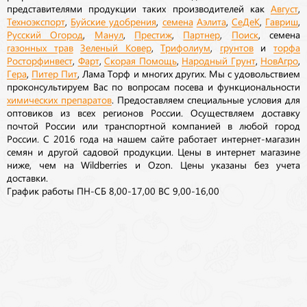
представителями продукции таких производителей как
Август
,
Техноэкспорт
,
Буйские удобрения
,
семена
Аэлита
,
СеДеК
,
Гавриш
,
Русский Огород
,
Манул
,
Престиж
,
Партнер
,
Поиск
, семена
газонных трав
Зеленый Ковер
,
Трифолиум
,
грунтов
и
торфа
Росторфинвест
,
Фарт
,
Скорая Помощь
,
Народный Грунт
,
НовАгро
,
Гера
,
Питер Пит
, Лама Торф и многих других. Мы с удовольствием
проконсультируем Вас по вопросам посева и функциональности
химических препаратов
. Предоставляем специальные условия для
оптовиков из всех регионов России. Осуществляем доставку
почтой России или транспортной компанией в любой город
России. С 2016 года на нашем сайте работает интернет-магазин
семян и другой садовой продукции. Цены в интернет магазине
ниже, чем на Wildberries и Ozon. Цены указаны без учета
доставки.
График работы ПН-СБ 8,00-17,00 ВС 9,00-16,00