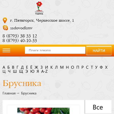
г. Пятигорск, Черкесское шоссе, 1
sadovodkmv
8 (8793) 38 33 12
8 (8793) 40-10-33
НАЙТИ
О
А
Б
В
Г
Д
Е
Ё
Ж
З
И
К
Л
М
Н
О
П
Р
С
Т
У
Ф
Х
Ц
компании
Ч
Ш
Щ
Э
Ю
Я
A-Z
Брусника
Новости
Главная
Брусника
Купить
Все
сейчас