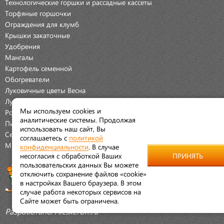
Технологические горшки и рассадные кассеты
Торфяные горшочки
Ограждения для клумб
Крышки закаточные
Удобрения
Мангалы
Картофель семенной
Обогреватели
Луковичные цветы Весна
Луковичные цветы Осень
Мы используем cookies и
Розы
аналитические системы. Продолжая
Пионы
использовать наш сайт, Вы
Семена Овощей
соглашаетесь с
политикой
Мраморная крошка
конфиденциальности
. В случае
несогласия с обработкой Ваших
ПРИНЯТЬ
пользовательских данных Вы можете
отключить сохранение файлов «cookie»
в настройках Вашего браузера. В этом
случае работа некоторых сервисов на
Сайте может быть ограничена.
Разработано:
Aleskeroff.ru