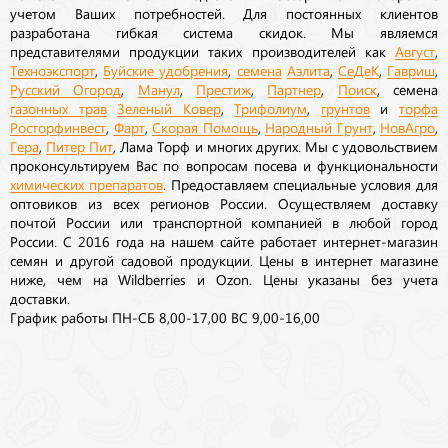
учетом Ваших потребностей. Для постоянных клиентов
разработана гибкая система скидок. Мы являемся
представителями продукции таких производителей как
Август
,
Техноэкспорт
,
Буйские удобрения
,
семена
Аэлита
,
СеДеК
,
Гавриш
,
Русский Огород
,
Манул
,
Престиж
,
Партнер
,
Поиск
, семена
газонных трав
Зеленый Ковер
,
Трифолиум
,
грунтов
и
торфа
Росторфинвест
,
Фарт
,
Скорая Помощь
,
Народный Грунт
,
НовАгро
,
Гера
,
Питер Пит
, Лама Торф и многих других. Мы с удовольствием
проконсультируем Вас по вопросам посева и функциональности
химических препаратов
. Предоставляем специальные условия для
оптовиков из всех регионов России. Осуществляем доставку
почтой России или транспортной компанией в любой город
России. С 2016 года на нашем сайте работает интернет-магазин
семян и другой садовой продукции. Цены в интернет магазине
ниже, чем на Wildberries и Ozon. Цены указаны без учета
доставки.
График работы ПН-СБ 8,00-17,00 ВС 9,00-16,00