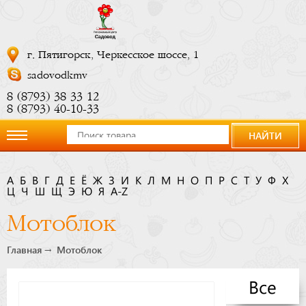
г. Пятигорск, Черкесское шоссе, 1
sadovodkmv
8 (8793) 38 33 12
8 (8793) 40-10-33
НАЙТИ
О
А
Б
В
Г
Д
Е
Ё
Ж
З
И
К
Л
М
Н
О
П
Р
С
Т
У
Ф
Х
Ц
компании
Ч
Ш
Щ
Э
Ю
Я
A-Z
Мотоблок
Новости
Главная
Мотоблок
Купить
Все
сейчас