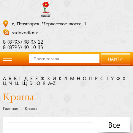
г. Пятигорск, Черкесское шоссе, 1
sadovodkmv
8 (8793) 38 33 12
8 (8793) 40-10-33
НАЙТИ
О
А
Б
В
Г
Д
Е
Ё
Ж
З
И
К
Л
М
Н
О
П
Р
С
Т
У
Ф
Х
Ц
компании
Ч
Ш
Щ
Э
Ю
Я
A-Z
Краны
Новости
Главная
Краны
Купить
Все
сейчас