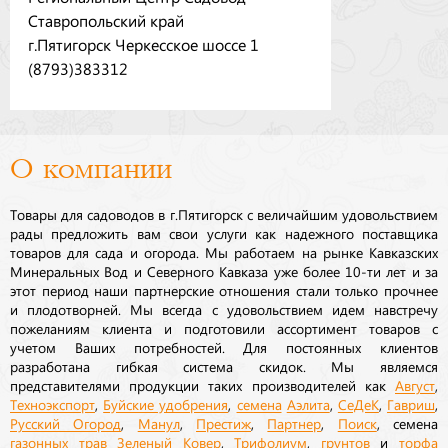
Ставропольский край
г.Пятигорск Черкесское шоссе 1
(8793)383312
О компании
Товары для садоводов в г.Пятигорск с величайшим удовольствием
рады предложить вам свои услуги как надежного поставщика
товаров для сада и огорода. Мы работаем на рынке Кавказских
Минеральных Вод и Северного Кавказа уже более 10-ти лет и за
этот период наши партнерские отношения стали только прочнее
и плодотворней. Мы всегда с удовольствием идем навстречу
пожеланиям клиента и подготовили ассортимент товаров с
учетом Ваших потребностей. Для постоянных клиентов
разработана гибкая система скидок. Мы являемся
представителями продукции таких производителей как
Август
,
Техноэкспорт
,
Буйские удобрения
,
семена
Аэлита
,
СеДеК
,
Гавриш
,
Русский Огород
,
Манул
,
Престиж
,
Партнер
,
Поиск
, семена
газонных трав
Зеленый Ковер
,
Трифолиум
,
грунтов
и
торфа