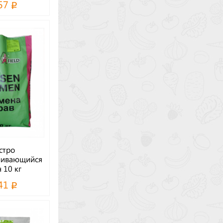
57
стро
ливающийся
н 10 кг
41