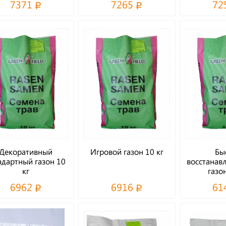
7371
7265
72
Декоративный
Игровой газон 10 кг
Бы
ндартный газон 10
восстанав
кг
газо
6962
6916
61