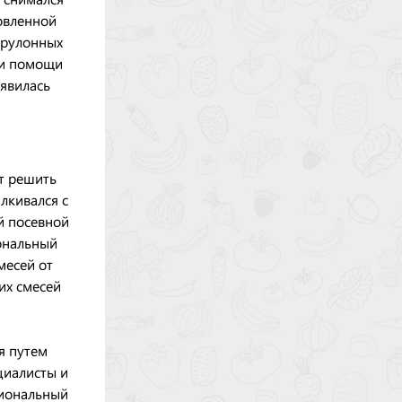
овленной
 рулонных
ри помощи
оявилась
ет решить
лкивался с
й посевной
ональный
месей от
их смесей
я путем
циалисты и
гиональный