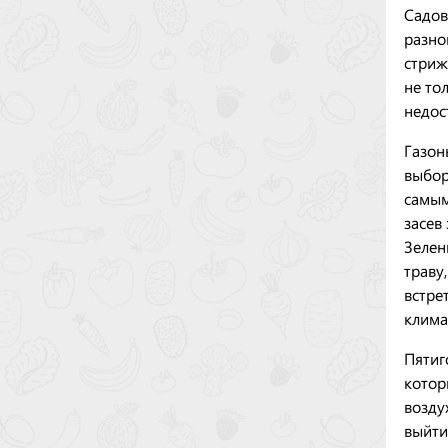
Садов
разно
стриж
не то
недос
Газон
выбор
самым
засев
Зелен
траву
встре
клима
Пятиг
котор
возду
выйти