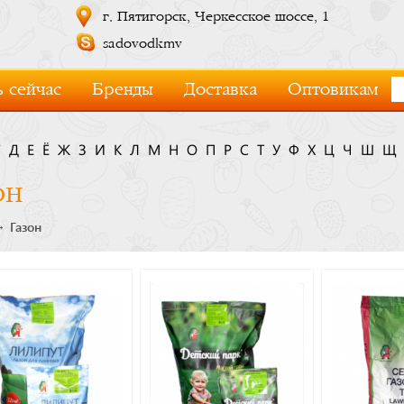
г. Пятигорск, Черкесское шоссе, 1
sadovodkmv
 сейчас
Бренды
Доставка
Оптовикам
Г
Д
Е
Ё
Ж
З
И
К
Л
М
Н
О
П
Р
С
Т
У
Ф
Х
Ц
Ч
Ш
Щ
он
Газон