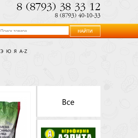
8 (8793) 38 33 12
8 (8793) 40-10-33
НАЙТИ
Э
Ю
Я
A-Z
Все