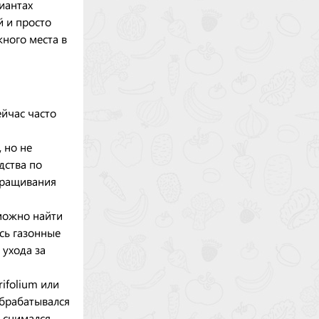
иантах
й и просто
жного места в
ейчас часто
 но не
дства по
ыращивания
можно найти
сь газонные
 ухода за
ifolium или
обрабатывался
 снимался