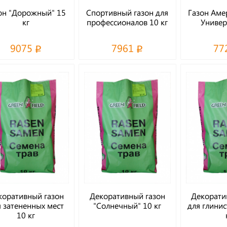
он "Дорожный" 15
Спортивный газон для
Газон Аме
кг
профессионалов 10 кг
Универ
9075
7961
77
коративный газон
Декоративный газон
Декорати
я затененных мест
"Солнечный" 10 кг
для глинис
10 кг