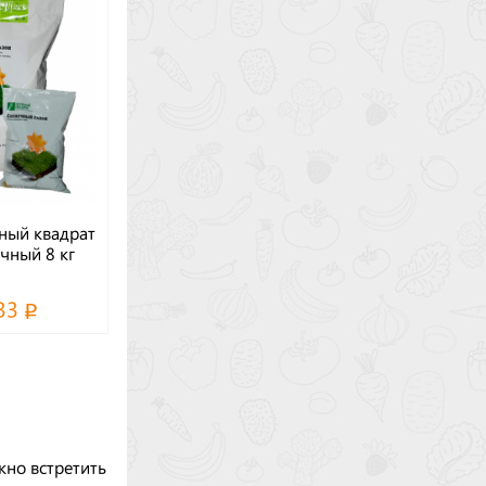
ный квадрат
чный 8 кг
33
жно встретить