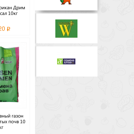
рикан Дрим
сал 10кг
20
вный газон
тых почв 10
кг