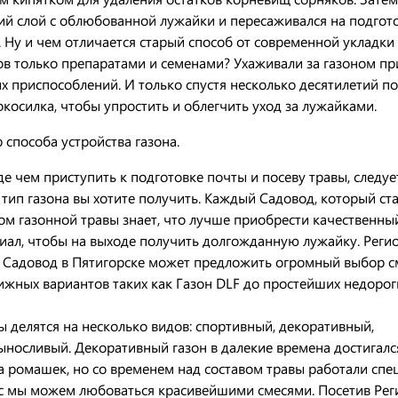
ий слой с облюбованной лужайки и пересаживался на подгот
. Ну и чем отличается старый способ от современной укладки
ов только препаратами и семенами? Ухаживали за газоном п
х приспособлений. И только спустя несколько десятилетий п
окосилка, чтобы упростить и облегчить уход за лужайками.
 способа устройства газона.
е чем приступить к подготовке почты и посеву травы, следу
 тип газона вы хотите получить. Каждый Садовод, который ста
ом газонной травы знает, что лучше приобрести качественны
иал, чтобы на выходе получить долгожданную лужайку. Реги
 Садовод в Пятигорске может предложить огромный выбор с
ижных вариантов таких как Газон DLF до простейших недорог
ы делятся на несколько видов: спортивный, декоративный,
ыносливый. Декоративный газон в далекие времена достигалс
а ромашек, но со временем над составом травы работали спе
с мы можем любоваться красивейшими смесями. Посетив Ре