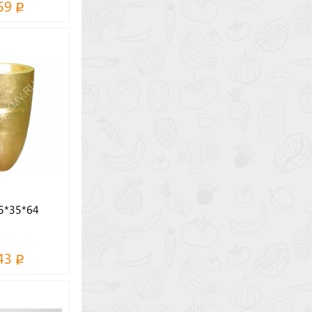
59
5*35*64
43