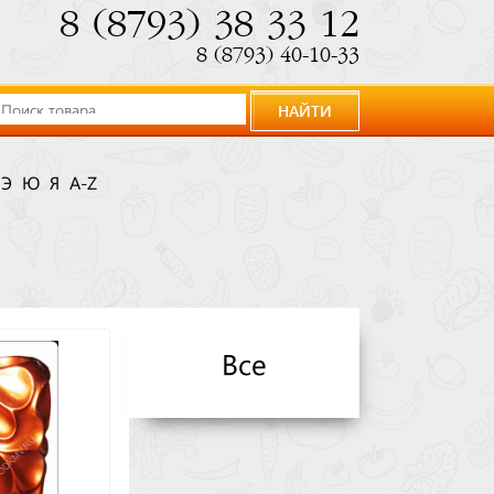
8 (8793) 38 33 12
8 (8793) 40-10-33
НАЙТИ
Э
Ю
Я
A-Z
Все