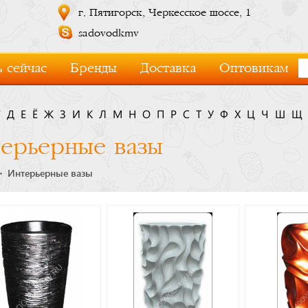
г. Пятигорск, Черкесское шоссе, 1
sadovodkmv
 сейчас
Бренды
Доставка
Оптовикам
Г
Д
Е
Ё
Ж
З
И
К
Л
М
Н
О
П
Р
С
Т
У
Ф
Х
Ц
Ч
Ш
Щ
ерьерные вазы
Интерьерные вазы