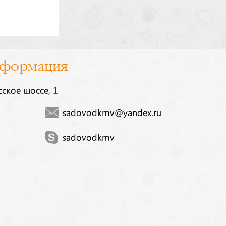
нформация
сское шоссе, 1
sadovodkmv@yandex.ru
sadovodkmv