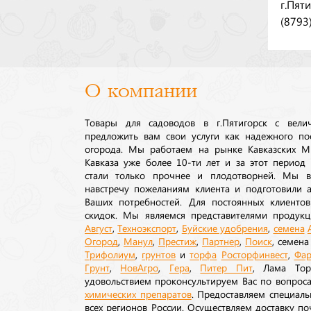
г.Пят
(8793
О компании
Товары для садоводов в г.Пятигорск с вел
предложить вам свои услуги как надежного по
огорода. Мы работаем на рынке Кавказских М
Кавказа уже более 10-ти лет и за этот период
стали только прочнее и плодотворней. Мы в
навстречу пожеланиям клиента и подготовили а
Ваших потребностей. Для постоянных клиентов
скидок. Мы являемся представителями продукц
Август
,
Техноэкспорт
,
Буйские удобрения
,
семена
Огород
,
Манул
,
Престиж
,
Партнер
,
Поиск
, семен
Трифолиум
,
грунтов
и
торфа
Росторфинвест
,
Фар
Грунт
,
НовАгро
,
Гера
,
Питер Пит
, Лама То
удовольствием проконсультируем Вас по вопрос
химических препаратов
. Предоставляем специаль
всех регионов России. Осуществляем доставку п