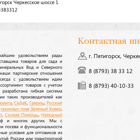
игорск Черкесское шоссе 1
)383312
Контактная и
ичайшим удовольствием рады
г. Пятигорск, Черке
ставщика товаров для сада и
инеральных Вод и Северного
8 (8793) 38 33 12
 наши партнерские отношения
сегда с удовольствием идем
ссортимент товаров с учетом
8 (8793) 40-10-33
 разработана гибкая система
ии таких производителей как
Аэлита
,
СеДеК
,
Гавриш
,
Русский
а
газонных трав
Зеленый Ковер
,
т
,
Скорая Помощь
,
Народный
рф и многих других. Мы с
ам посева и функциональности
ные условия для оптовиков из
очтой России или транспортной