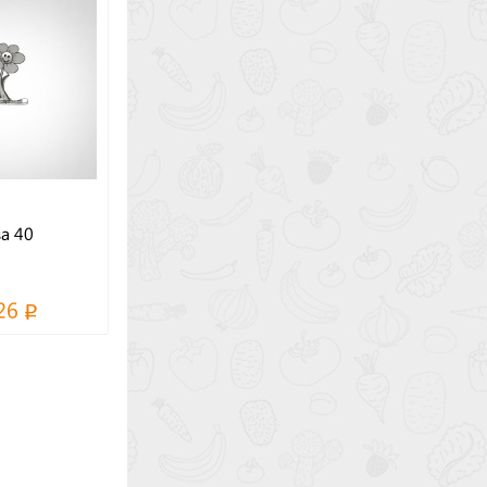
а 40
26