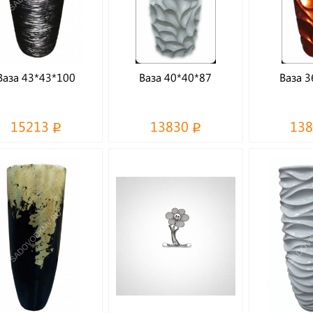
Ваза 43*43*100
Ваза 40*40*87
Ваза 3
15213
13830
13