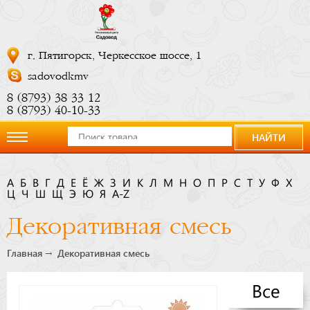
г. Пятигорск, Черкесское шоссе, 1
sadovodkmv
8 (8793) 38 33 12
8 (8793) 40-10-33
НАЙТИ
О
А
Б
В
Г
Д
Е
Ё
Ж
З
И
К
Л
М
Н
О
П
Р
С
Т
У
Ф
Х
Ц
компании
Ч
Ш
Щ
Э
Ю
Я
A-Z
Декоративная смесь
Новости
Главная
Декоративная смесь
Купить
Все
сейчас