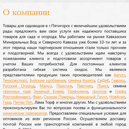
О компании
Товары для садоводов в г.Пятигорск с величайшим удовольствием
рады предложить вам свои услуги как надежного поставщика
товаров для сада и огорода. Мы работаем на рынке Кавказских
Минеральных Вод и Северного Кавказа уже более 10-ти лет и за
этот период наши партнерские отношения стали только прочнее
и плодотворней. Мы всегда с удовольствием идем навстречу
пожеланиям клиента и подготовили ассортимент товаров с
учетом Ваших потребностей. Для постоянных клиентов
разработана гибкая система скидок. Мы являемся
представителями продукции таких производителей как
Август
,
Техноэкспорт
,
Буйские удобрения
,
семена
Аэлита
,
СеДеК
,
Гавриш
,
Русский Огород
,
Манул
,
Престиж
,
Партнер
,
Поиск
, семена
газонных трав
Зеленый Ковер
,
Трифолиум
,
грунтов
и
торфа
Росторфинвест
,
Фарт
,
Скорая Помощь
,
Народный Грунт
,
НовАгро
,
Гера
,
Питер Пит
, Лама Торф и многих других. Мы с удовольствием
проконсультируем Вас по вопросам посева и функциональности
химических препаратов
. Предоставляем специальные условия для
оптовиков из всех регионов России. Осуществляем доставку
почтой России или транспортной компанией в любой город