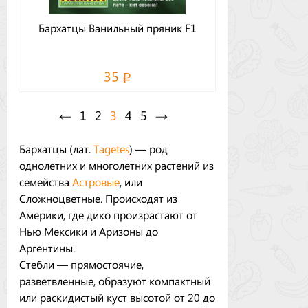
Бархатцы Ванильный пряник F1
35
←
1
2
3
4
5
→
Бархатцы (лат.
Tagetes
) — род
однолетних и многолетних растений из
семейства
Астровые
, или
Сложноцветные. Происходят из
Америки, где дико произрастают от
Нью Мексики и Аризоны до
Аргентины.
Стебли — прямостоячие,
разветвленные, образуют компактный
или раскидистый куст высотой от 20 до