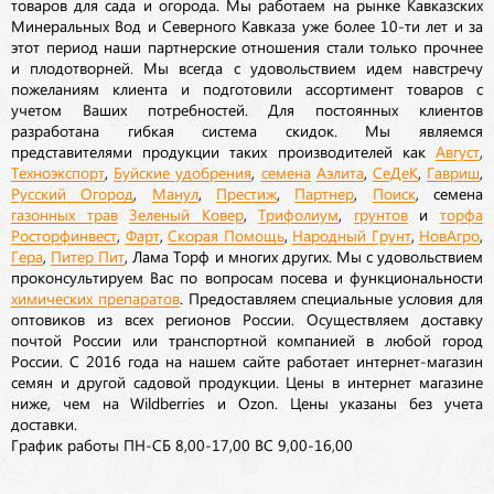
товаров для сада и огорода. Мы работаем на рынке Кавказских
Минеральных Вод и Северного Кавказа уже более 10-ти лет и за
этот период наши партнерские отношения стали только прочнее
и плодотворней. Мы всегда с удовольствием идем навстречу
пожеланиям клиента и подготовили ассортимент товаров с
учетом Ваших потребностей. Для постоянных клиентов
разработана гибкая система скидок. Мы являемся
представителями продукции таких производителей как
Август
,
Техноэкспорт
,
Буйские удобрения
,
семена
Аэлита
,
СеДеК
,
Гавриш
,
Русский Огород
,
Манул
,
Престиж
,
Партнер
,
Поиск
, семена
газонных трав
Зеленый Ковер
,
Трифолиум
,
грунтов
и
торфа
Росторфинвест
,
Фарт
,
Скорая Помощь
,
Народный Грунт
,
НовАгро
,
Гера
,
Питер Пит
, Лама Торф и многих других. Мы с удовольствием
проконсультируем Вас по вопросам посева и функциональности
химических препаратов
. Предоставляем специальные условия для
оптовиков из всех регионов России. Осуществляем доставку
почтой России или транспортной компанией в любой город
России. С 2016 года на нашем сайте работает интернет-магазин
семян и другой садовой продукции. Цены в интернет магазине
ниже, чем на Wildberries и Ozon. Цены указаны без учета
доставки.
График работы ПН-СБ 8,00-17,00 ВС 9,00-16,00