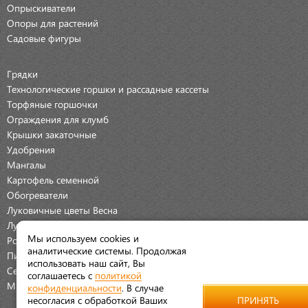
Опрыскиватели
Опоры для растений
Садовые фигуры
Грядки
Технологические горшки и рассадные кассеты
Торфяные горшочки
Ограждения для клумб
Крышки закаточные
Удобрения
Мангалы
Картофель семенной
Обогреватели
Луковичные цветы Весна
Луковичные цветы Осень
Мы используем cookies и
Розы
аналитические системы. Продолжая
Пионы
использовать наш сайт, Вы
Семена Овощей
соглашаетесь с
политикой
Мраморная крошка
конфиденциальности
. В случае
несогласия с обработкой Ваших
ПРИНЯТЬ