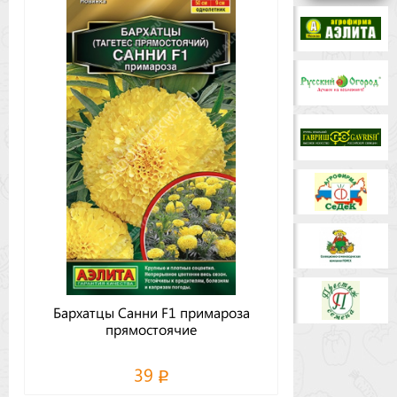
Бренды
Доставка
Оптовикам
Бархатцы Санни F1 примароза
прямостоячие
39