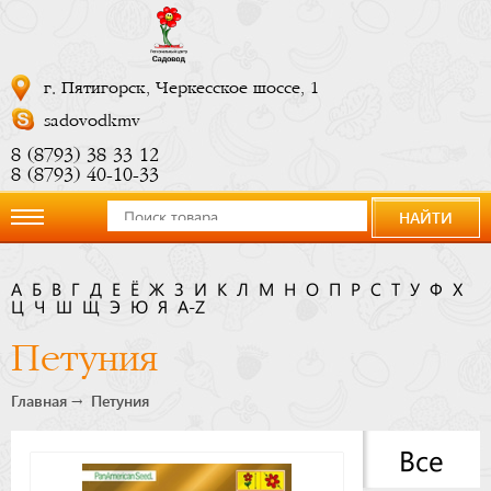
г. Пятигорск, Черкесское шоссе, 1
sadovodkmv
8 (8793) 38 33 12
8 (8793) 40-10-33
НАЙТИ
О
А
Б
В
Г
Д
Е
Ё
Ж
З
И
К
Л
М
Н
О
П
Р
С
Т
У
Ф
Х
Ц
компании
Ч
Ш
Щ
Э
Ю
Я
A-Z
Петуния
Новости
Главная
Петуния
Купить
Все
сейчас