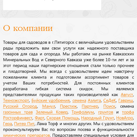
О компании
Товары для садоводов в г.Пятигорск с величайшим удовольствием
рады предложить вам свои услуги как надежного поставщика
товаров для сада и огорода. Мы работаем на рынке Кавказских
Минеральных Вод и Северного Кавказа уже более 10-ти лет и за
этот период наши партнерские отношения стали только прочнее
и плодотворней. Мы всегда с удовольствием идем навстречу
пожеланиям клиента и подготовили ассортимент товаров с
учетом Ваших потребностей. Для постоянных клиентов
разработана гибкая система скидок. Мы являемся
представителями продукции таких производителей как
Август
,
Техноэкспорт
,
Буйские удобрения
,
семена
Аэлита
,
СеДеК
,
Гавриш
,
Русский Огород
,
Манул
,
Престиж
,
Партнер
,
Поиск
, семена
газонных трав
Зеленый Ковер
,
Трифолиум
,
грунтов
и
торфа
Росторфинвест
,
Фарт
,
Скорая Помощь
,
Народный Грунт
,
НовАгро
,
Гера
,
Питер Пит
, Лама Торф и многих других. Мы с удовольствием
проконсультируем Вас по вопросам посева и функциональности
химических препаратов
. Предоставляем специальные условия для