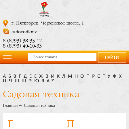
г. Пятигорск, Черкесское шоссе, 1
sadovodkmv
8 (8793) 38 33 12
8 (8793) 40-10-33
НАЙТИ
О
А
Б
В
Г
Д
Е
Ё
Ж
З
И
К
Л
М
Н
О
П
Р
С
Т
У
Ф
Х
Ц
компании
Ч
Ш
Щ
Э
Ю
Я
A-Z
Садовая техника
Новости
Главная
Садовая техника
Купить
Г
П
сейчас