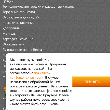
Грядки
Технологические горшки и рассадные кассеты
Торфяные горшочки
Ограждения для клумб
Крышки закаточные
Удобрения
Мангалы
Картофель семенной
Обогреватели
Луковичные цветы Весна
Луковичные цветы Осень
Мы используем cookies и
Розы
аналитические системы. Продолжая
Пионы
использовать наш сайт, Вы
Семена Овощей
соглашаетесь с
политикой
Мраморная крошка
конфиденциальности
. В случае
несогласия с обработкой Ваших
ПРИНЯТЬ
пользовательских данных Вы можете
отключить сохранение файлов «cookie»
в настройках Вашего браузера. В этом
случае работа некоторых сервисов на
Сайте может быть ограничена.
Разработано:
Aleskeroff.ru