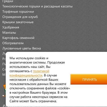
Грядки
Технологические горшки и рассадные кассеты
Торфяные горшочки
Ограждения для клумб
Крышки закаточные
Удобрения
Мангалы
Картофель семенной
Обогреватели
Луковичные цветы Весна
Луковичные цветы Осень
Мы используем cookies и
Розы
аналитические системы. Продолжая
Пионы
использовать наш сайт, Вы
Семена Овощей
соглашаетесь с
политикой
Мраморная крошка
конфиденциальности
. В случае
несогласия с обработкой Ваших
ПРИНЯТЬ
пользовательских данных Вы можете
отключить сохранение файлов «cookie»
в настройках Вашего браузера. В этом
случае работа некоторых сервисов на
Сайте может быть ограничена.
Разработано:
Aleskeroff.ru