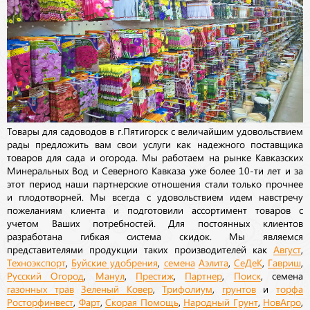
Товары для садоводов в г.Пятигорск с величайшим удовольствием
рады предложить вам свои услуги как надежного поставщика
товаров для сада и огорода. Мы работаем на рынке Кавказских
Минеральных Вод и Северного Кавказа уже более 10-ти лет и за
этот период наши партнерские отношения стали только прочнее
и плодотворней. Мы всегда с удовольствием идем навстречу
пожеланиям клиента и подготовили ассортимент товаров с
учетом Ваших потребностей. Для постоянных клиентов
разработана гибкая система скидок. Мы являемся
представителями продукции таких производителей как
Август
,
Техноэкспорт
,
Буйские удобрения
,
семена
Аэлита
,
СеДеК
,
Гавриш
,
Русский Огород
,
Манул
,
Престиж
,
Партнер
,
Поиск
, семена
газонных трав
Зеленый Ковер
,
Трифолиум
,
грунтов
и
торфа
Росторфинвест
,
Фарт
,
Скорая Помощь
,
Народный Грунт
,
НовАгро
,