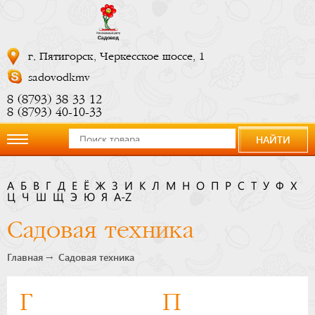
г. Пятигорск, Черкесское шоссе, 1
sadovodkmv
8 (8793) 38 33 12
8 (8793) 40-10-33
НАЙТИ
О
А
Б
В
Г
Д
Е
Ё
Ж
З
И
К
Л
М
Н
О
П
Р
С
Т
У
Ф
Х
Ц
компании
Ч
Ш
Щ
Э
Ю
Я
A-Z
Садовая техника
Новости
Главная
Садовая техника
Купить
Г
П
сейчас