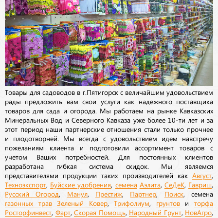
Товары для садоводов в г.Пятигорск с величайшим удовольствием
рады предложить вам свои услуги как надежного поставщика
товаров для сада и огорода. Мы работаем на рынке Кавказских
Минеральных Вод и Северного Кавказа уже более 10-ти лет и за
этот период наши партнерские отношения стали только прочнее
и плодотворней. Мы всегда с удовольствием идем навстречу
пожеланиям клиента и подготовили ассортимент товаров с
учетом Ваших потребностей. Для постоянных клиентов
разработана гибкая система скидок. Мы являемся
представителями продукции таких производителей как
Август
,
Техноэкспорт
,
Буйские удобрения
,
семена
Аэлита
,
СеДеК
,
Гавриш
,
Русский Огород
,
Манул
,
Престиж
,
Партнер
,
Поиск
, семена
газонных трав
Зеленый Ковер
,
Трифолиум
,
грунтов
и
торфа
Росторфинвест
,
Фарт
,
Скорая Помощь
,
Народный Грунт
,
НовАгро
,