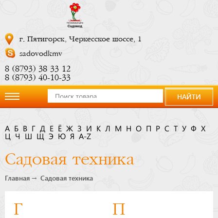
г. Пятигорск, Черкесское шоссе, 1
sadovodkmv
8 (8793) 38 33 12
8 (8793) 40-10-33
НАЙТИ
О
А
Б
В
Г
Д
Е
Ё
Ж
З
И
К
Л
М
Н
О
П
Р
С
Т
У
Ф
Х
Ц
компании
Ч
Ш
Щ
Э
Ю
Я
A-Z
Садовая техника
Новости
Главная
Садовая техника
Купить
Г
П
сейчас