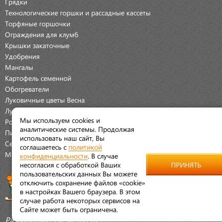
Грядки
Технологические горшки и рассадные кассеты
Торфяные горшочки
Ограждения для клумб
Крышки закаточные
Удобрения
Мангалы
Картофель семенной
Обогреватели
Луковичные цветы Весна
Луковичные цветы Осень
Мы используем cookies и
Розы
аналитические системы. Продолжая
Пионы
использовать наш сайт, Вы
Семена Овощей
соглашаетесь с
политикой
Мраморная крошка
конфиденциальности
. В случае
несогласия с обработкой Ваших
ПРИНЯТЬ
пользовательских данных Вы можете
отключить сохранение файлов «cookie»
в настройках Вашего браузера. В этом
случае работа некоторых сервисов на
Сайте может быть ограничена.
Разработано:
Aleskeroff.ru