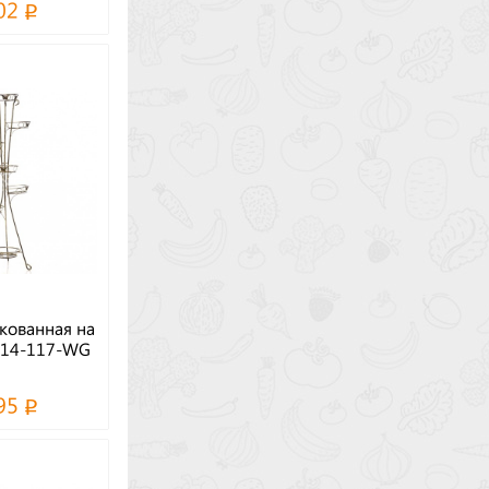
02
кованная на
 14-117-WG
95