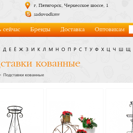
г. Пятигорск, Черкесское шоссе, 1
sadovodkmv
 сейчас
Бренды
Доставка
Оптовикам
Г
Д
Е
Ё
Ж
З
И
К
Л
М
Н
О
П
Р
С
Т
У
Ф
Х
Ц
Ч
Ш
Щ
ставки кованные
Подставки кованные