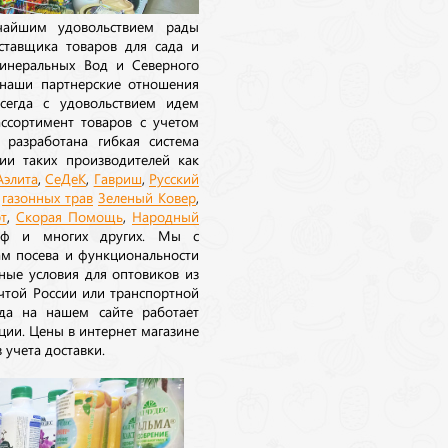
ичайшим удовольствием рады
ставщика товаров для сада и
инеральных Вод и Северного
 наши партнерские отношения
сегда с удовольствием идем
ссортимент товаров с учетом
 разработана гибкая система
ии таких производителей как
Аэлита
,
СеДеК
,
Гавриш
,
Русский
а
газонных трав
Зеленый Ковер
,
т
,
Скорая Помощь
,
Народный
рф и многих других. Мы с
ам посева и функциональности
ные условия для оптовиков из
очтой России или транспортной
да на нашем сайте работает
ции. Цены в интернет магазине
 учета доставки.