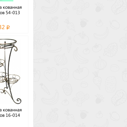
а кованная
ов 54-013
32
а кованная
ов 16-014