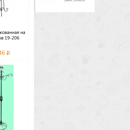
кованная на
ов 19-206
46