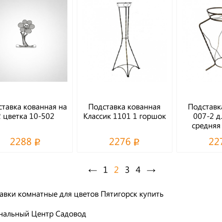
тавка кованная на
Подставка кованная
Подставк
2 цветка 10-502
Классик 1101 1 горшок
007-2 д
средняя
2288
2276
22
←
1
2
3
4
→
авки комнатные для цветов Пятигорск купить
нальный Центр Садовод