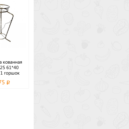
а кованная
.25 61*40
 1 горшок
75