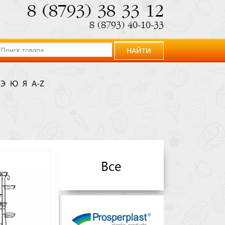
8 (8793) 38 33 12
8 (8793) 40-10-33
НАЙТИ
Э
Ю
Я
A-Z
Все