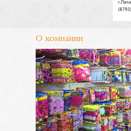
г.Пят
(8793
О компании