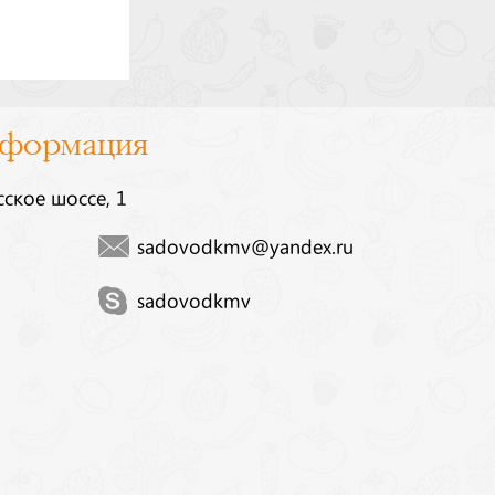
нформация
сское шоссе, 1
sadovodkmv@yandex.ru
sadovodkmv