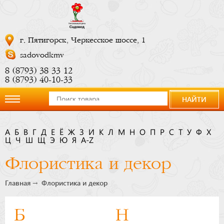
г. Пятигорск, Черкесское шоссе, 1
sadovodkmv
8 (8793) 38 33 12
8 (8793) 40-10-33
НАЙТИ
О
А
Б
В
Г
Д
Е
Ё
Ж
З
И
К
Л
М
Н
О
П
Р
С
Т
У
Ф
Х
Ц
компании
Ч
Ш
Щ
Э
Ю
Я
A-Z
Флористика и декор
Новости
Главная
Флористика и декор
Купить
Б
Н
сейчас