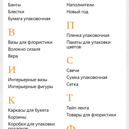
Банты
Наполнители
Бренды
Блестки
Новый год
Бумага упаковочная
Доставка
П
В
Оптовикам
Пленка упаковочная
Вазы для флористики
Пакеты для упаковки
цветов
Волокно сизаля
Вера
С
И
Свечи
Сумка упаковочная
Интерьерные вазы
Сетка
Интерьерные фигуры
Т
К
Тейп лента
Каркасы для букета
Товары для флористики
Корзины
Коробки для упаковки
Ф
подарков