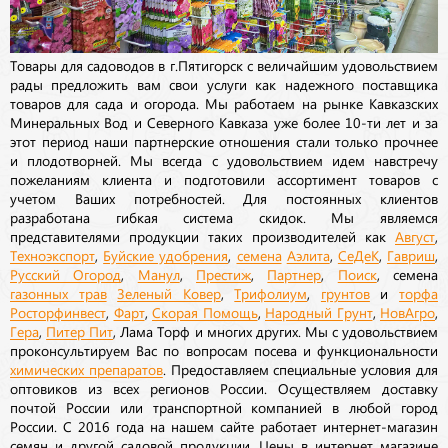
Товары для садоводов в г.Пятигорск с величайшим удовольствием
рады предложить вам свои услуги как надежного поставщика
товаров для сада и огорода. Мы работаем на рынке Кавказских
Минеральных Вод и Северного Кавказа уже более 10-ти лет и за
этот период наши партнерские отношения стали только прочнее
и плодотворней. Мы всегда с удовольствием идем навстречу
пожеланиям клиента и подготовили ассортимент товаров с
учетом Ваших потребностей. Для постоянных клиентов
разработана гибкая система скидок. Мы являемся
представителями продукции таких производителей как
Август
,
Техноэкспорт
,
Буйские удобрения
,
семена
Аэлита
,
СеДеК
,
Гавриш
,
Русский Огород
,
Манул
,
Престиж
,
Партнер
,
Поиск
, семена
газонных трав
Зеленый Ковер
,
Трифолиум
,
грунтов
и
торфа
Росторфинвест
,
Фарт
,
Скорая Помощь
,
Народный Грунт
,
НовАгро
,
Гера
,
Питер Пит
, Лама Торф и многих других. Мы с удовольствием
проконсультируем Вас по вопросам посева и функциональности
химических препаратов
. Предоставляем специальные условия для
оптовиков из всех регионов России. Осуществляем доставку
почтой России или транспортной компанией в любой город
России. С 2016 года на нашем сайте работает интернет-магазин
семян и другой садовой продукции. Цены в интернет магазине