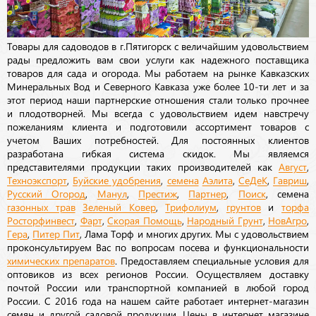
Товары для садоводов в г.Пятигорск с величайшим удовольствием
рады предложить вам свои услуги как надежного поставщика
товаров для сада и огорода. Мы работаем на рынке Кавказских
Минеральных Вод и Северного Кавказа уже более 10-ти лет и за
этот период наши партнерские отношения стали только прочнее
и плодотворней. Мы всегда с удовольствием идем навстречу
пожеланиям клиента и подготовили ассортимент товаров с
учетом Ваших потребностей. Для постоянных клиентов
разработана гибкая система скидок. Мы являемся
представителями продукции таких производителей как
Август
,
Техноэкспорт
,
Буйские удобрения
,
семена
Аэлита
,
СеДеК
,
Гавриш
,
Русский Огород
,
Манул
,
Престиж
,
Партнер
,
Поиск
, семена
газонных трав
Зеленый Ковер
,
Трифолиум
,
грунтов
и
торфа
Росторфинвест
,
Фарт
,
Скорая Помощь
,
Народный Грунт
,
НовАгро
,
Гера
,
Питер Пит
, Лама Торф и многих других. Мы с удовольствием
проконсультируем Вас по вопросам посева и функциональности
химических препаратов
. Предоставляем специальные условия для
оптовиков из всех регионов России. Осуществляем доставку
почтой России или транспортной компанией в любой город
России. С 2016 года на нашем сайте работает интернет-магазин
семян и другой садовой продукции. Цены в интернет магазине