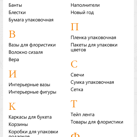
Банты
Наполнители
Бренды
Блестки
Новый год
Бумага упаковочная
Доставка
П
В
Оптовикам
Пленка упаковочная
Вазы для флористики
Пакеты для упаковки
цветов
Волокно сизаля
Вера
С
И
Свечи
Сумка упаковочная
Интерьерные вазы
Сетка
Интерьерные фигуры
Т
К
Тейп лента
Каркасы для букета
Товары для флористики
Корзины
Коробки для упаковки
Ф
подарков